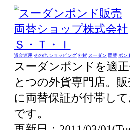
資金運用
その他 ショッピング
外貨
スーダン
両替
ポン
スーダンポンドを適正
とつの外貨専門店。販
に両替保証が付帯して
です。
更新日：2011/03/01(Tue)