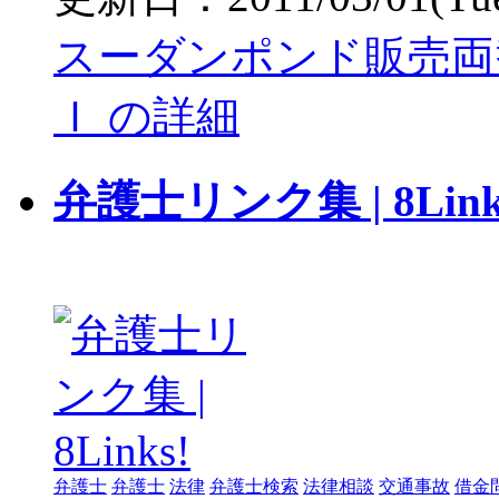
スーダンポンド販売両
Ｉ の詳細
弁護士リンク集 | 8Link
弁護士
弁護士
法律
弁護士検索
法律相談
交通事故
借金