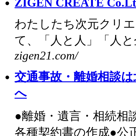
ZIGEN CREATE Co.L
わたしたち次元クリエ
て、「人と人」「人と企
zigen21.com/
交通事故・離婚相談は
へ
●離婚・遺言・相続相
各種契約書の作成●公正