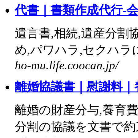
代書｜書類作成代行-
遺言書,相続,遺産分割
め,パワハラ,セクハラに対
ho-mu.life.coocan.jp/
離婚協議書｜慰謝料｜
離婚の財産分与,養育費
分割の協議を文書で約束