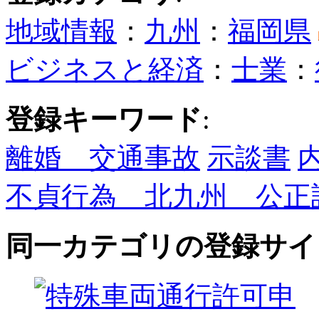
地域情報
：
九州
：
福岡県
ビジネスと経済
：
士業
：
登録キーワード
:
離婚 交通事故
示談書
不貞行為 北九州 公正
同一カテゴリの登録サイ