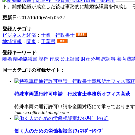
ト。離婚協議が成立した後は事務的に離婚協議書を作成し、
更新日
: 2012/10/10(Wed) 05:22
登録カテゴリ
:
ビジネスと経済
：
士業
：
行政書士
地域情報
：
関東
：
千葉県
登録キーワード
:
離婚
離婚協議書
親権
作成
公正証書
財産分与
慰謝料
養育費
同一カテゴリの登録サイト
：
特殊車両通行許可申請 行政書士事務所オフィス高萩
特殊車両の通行許可申請を全国対応にて承っております。
tokusya.office-takahagi.com/
働く人のための労働相談室ｵﾌｨｽｻﾎﾟｰﾄｳｨｽﾞ