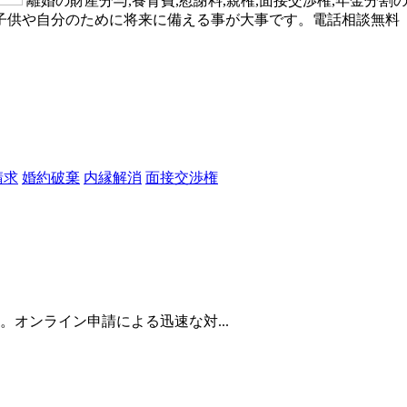
離婚の財産分与,養育費,慰謝料,親権,面接交渉権,年金分
子供や自分のために将来に備える事が大事です。電話相談無料【
請求
婚約破棄
内縁解消
面接交渉権
オンライン申請による迅速な対...