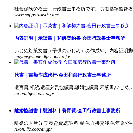
社会保険労務士・行政書士事務所です。労働基準監督署へ
www.support-with.com/
内容証明｜示談書｜和解契約書-会田行政書士事務所
いじめ対策文書（子供のいじめ）の作成や、内容証明郵便
naiyousyoumei.life.coocan.jp/
代書｜書類作成代行-会田和彦行政書士事務所
遺言書,相続,遺産分割協議書,離婚協議書,示談書,いじめ,パ
ho-mu.life.coocan.jp/
離婚協議書｜慰謝料｜養育費-会田行政書士事務所
離婚の財産分与,養育費,慰謝料,親権,面接交渉権,年金分割
rikon.life.coocan.jp/