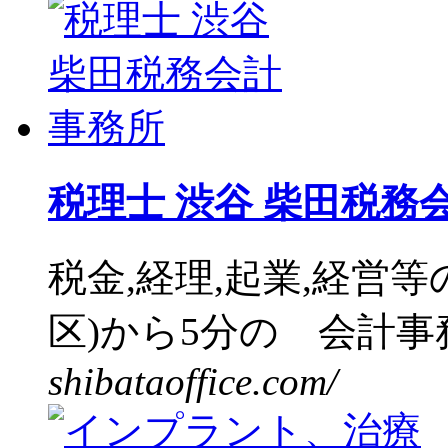
税理士 渋谷 柴田税務
税金,経理,起業,経営
区)から5分の 会計事務
shibataoffice.com/