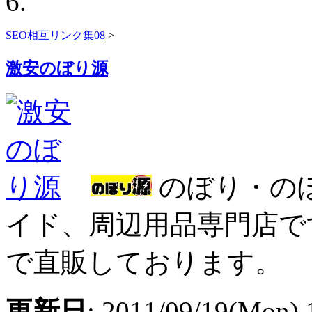
SEO相互リンク集08
>
激安のぼり源
のぼり・の
イド、周辺用品専門店で
で直販しております。
更新日
: 2011/09/19(Mon) 