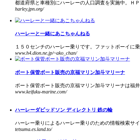
都道府県と車種別にハーレーの人口調査を実施中。ＨＰを
harley.jpn.org/
ハーレーと一緒にあこちゃんねる
１５０センチのハーレー乗りです。ファットボーイに乗っ
www.h4.dion.ne.jp/~ako_chan/
ボート保管ボート販売の京福マリン加斗マリーナ
ボート保管ボート販売の京福マリン加斗マリーナは福井県
www.keifuku-marine.com/
ハーレーダビッドソン ディレクトリ 鉄の輪
ハーレー乗りによるハーレー乗りのための情報検索サイト
tetsuma.es.land.to/