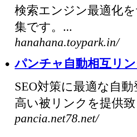
検索エンジン最適化を
集です。...
hanahana.toypark.in/
パンチャ自動相互リン
SEO対策に最適な自
高い被リンクを提供致し
pancia.net78.net/